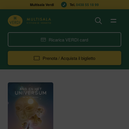
Multisala Verdi
Tel. 
0438 55 18 99
Ricarica VERDI card
Prenota / Acquista il biglietto