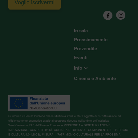
Voglio iscrivermi
In sala
Prossimamente
Prevendite
Eventi
Info
Cinema e Ambiente
Si informa il Gentile Pubblico che la Multisala Verdi è stata oggetto di ristrutturazione ed
efficientamento energetico grazie al sostegno ricevuto nell’ambito dell’iniziativa
“NextGenerationEU” dell’Unione Europea – MISSIONE 1 – DIGITALIZZAZIONE,
INNOVAZIONE, COMPETITIVITÁ, CULTURA E TURISMO – COMPONENTE 3 – TURISMO
E CULTURA 4.0 (M1C3), MISURA 1 “PATRIMONIO CULTURALE PER LA PROSSIMA