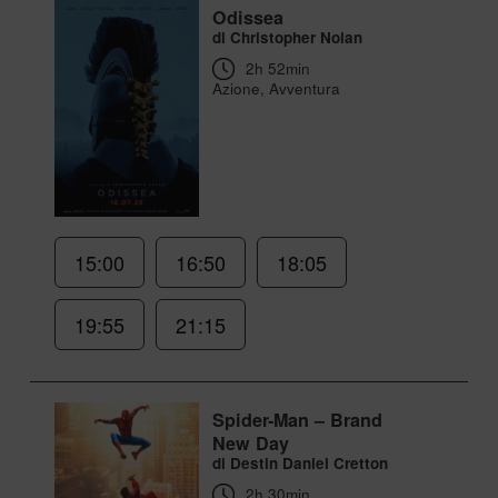
Odissea
di Christopher Nolan
2h 52min
Azione, Avventura
15:00
16:50
18:05
19:55
21:15
Spider-Man – Brand
New Day
di Destin Daniel Cretton
2h 30min