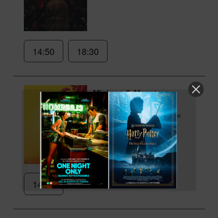
14:50
18:30
Minions & Monsters
di Pierre Coffin
1h 30min
Animazione
14:50