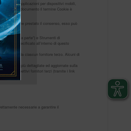
ntesto di applicazioni per dispositivi mobili,
rno di questo documento il termine Cookie è
Utente. Se viene prestato il consenso, esso può
ento “di prima parte”) e Strumenti di
rsamente specificato all’interno di questo
Titolare o da ciascun fornitore terzo. Alcuni di
informazioni più dettagliate ed aggiornate sulla
y dei rispettivi fornitori terzi (tramite i link
rettamente necessarie a garantire il