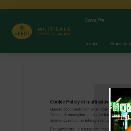
Search
In sala
Prossima
Cookie Policy di multisalaverdi.it
Questo documento contiene informazioni in merito
Titolare di raccogliere e salvare informazioni (p
quando quest’ultimo interagisce con multisalaver
Per semplicità, in questo documento tali tecnolo