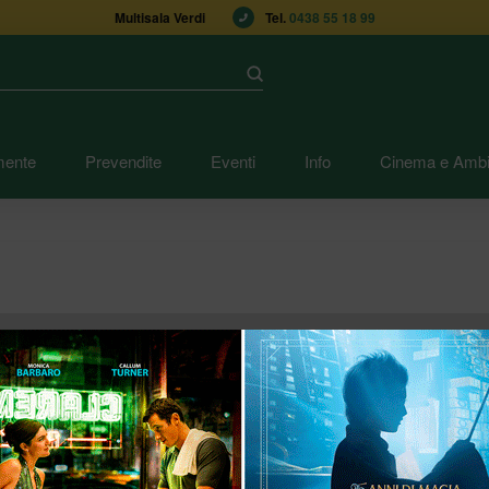
Multisala Verdi
Tel. 
0438 55 18 99
Submit
mente
Prevendite
Eventi
Info
Cinema e Ambi
 alle tecnologie che consentono a multisalaverdi.it di raggiungere gli scopi de
er esempio tramite l’utilizzo di Cookie) o di utilizzare risorse (per esempio ese
di.it.
gie sono sinteticamente definite “Strumenti di Tracciamento”, salvo vi sia ragi