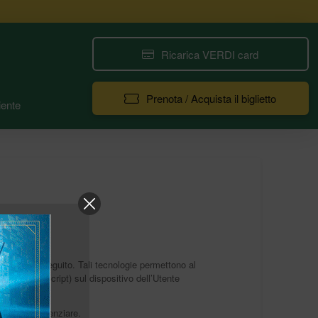
Ricarica VERDI card
Prenota / Acquista il biglietto
ente
scritti di seguito. Tali tecnologie permettono al
guendo uno script) sul dispositivo dell’Utente
one di differenziare.