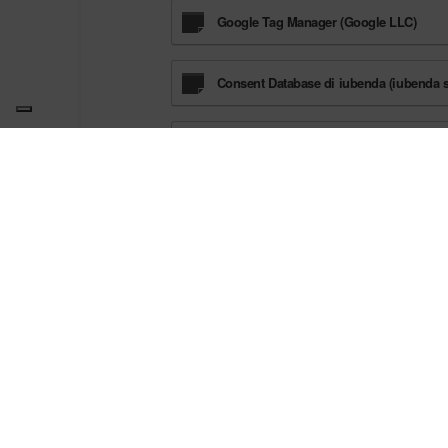
Google Tag Manager (Google LLC)
Consent Database di iubenda (iubenda s
Privacy Controls and Cookie Solution di
Esperienza
Multisalaverdi.it utilizza Strumenti di Tracciame
Strumenti di Tracciamento gestiti da terze parti
Widget Video YouTube (Google LLC)
Widget Instagram (Meta Platforms, Inc.)
Pulsante Mi Piace e widget sociali di Fa