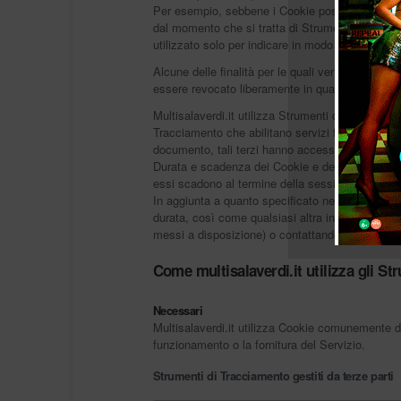
Per esempio, sebbene i Cookie possano essere usa
dal momento che si tratta di Strumenti di Tracc
utilizzato solo per indicare in modo specifico qu
Alcune delle finalità per le quali vengono impie
essere revocato liberamente in qualsiasi momen
Multisalaverdi.it utilizza Strumenti di Tracciam
Tracciamento che abilitano servizi forniti da te
documento, tali terzi hanno accesso ai rispettiv
Durata e scadenza dei Cookie e degli altri Strum
essi scadono al termine della sessione di naviga
In aggiunta a quanto specificato nella descrizion
durata, così come qualsiasi altra informazione rile
messi a disposizione) o contattando il Titolare.
Come multisalaverdi.it utilizza gli S
Necessari
Multisalaverdi.it utilizza Cookie comunemente det
funzionamento o la fornitura del Servizio.
Strumenti di Tracciamento gestiti da terze parti