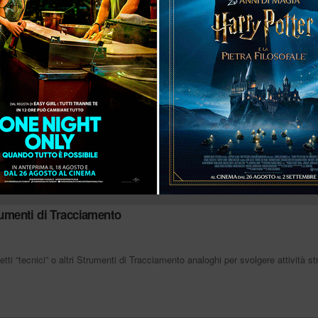
ti in browser sia web sia mobili, sarebbe fuori luogo parlare di Cookie nel co
iamento che richiedono la presenza di un browser. Per questo motivo, all’inte
el particolare tipo di Strumento di Tracciamento.
gati Strumenti di Tracciamento potrebbero, inoltre richiedere il consenso dell’
to seguendo le istruzioni contenute in questo documento.
ento gestiti direttamente dal Titolare (comunemente detti Strumenti di Tracciam
rzi (comunemente detti Strumenti di Tracciamento “di terza parte”). Se non dive
i Strumenti di Tracciamento.
enti di Tracciamento simili possono variare a seconda di quanto impostato dal 
zione dell’Utente.
e di ciascuna delle categorie di seguito riportate, gli Utenti possono ottenere 
vante - quale la presenza di altri Strumenti di Tracciamento - nelle privacy polic
trumenti di Tracciamento
ti “tecnici” o altri Strumenti di Tracciamento analoghi per svolgere attività st