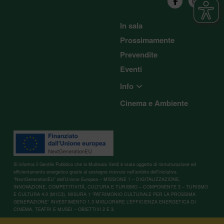
In sala
Prossimamente
Prevendite
Eventi
Info
Cinema e Ambiente
Si informa il Gentile Pubblico che la Multisala Verdi è stata oggetto di ristrutturazione ed
efficientamento energetico grazie al sostegno ricevuto nell’ambito dell’iniziativa
“NextGenerationEU” dell’Unione Europea – MISSIONE 1 – DIGITALIZZAZIONE,
INNOVAZIONE, COMPETITIVITÁ, CULTURA E TURISMO – COMPONENTE 3 – TURISMO
E CULTURA 4.0 (M1C3), MISURA 1 “PATRIMONIO CULTURALE PER LA PROSSIMA
GENERAZIONE” INVESTIMENTO 1.3 MIGLIORARE L’EFFICIENZA ENERGETICA DI
CINEMA, TEATRI E MUSEI – OBIETTIVI 2 E 3.