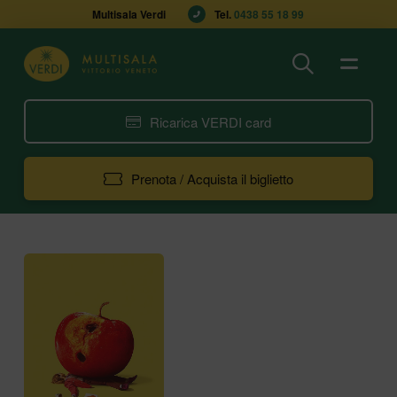
Multisala Verdi
Tel. 
0438 55 18 99
Ricarica VERDI card
Prenota / Acquista il biglietto