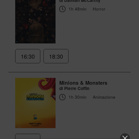
di Damian McCarthy
1h 48min
Horror
16:30
18:30
Minions & Monsters
di Pierre Coffin
1h 30min
Animazione