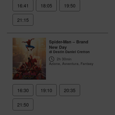
16:41
18:05
19:50
21:15
Spider-Man – Brand
New Day
di Destin Daniel Cretton
2h 30min
Azione, Avventura, Fantasy
16:30
19:10
20:35
21:50