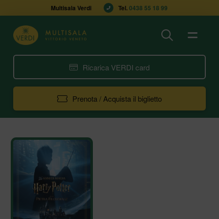
Multisala Verdi
Tel. 
0438 55 18 99
Ricarica VERDI card
Prenota / Acquista il biglietto