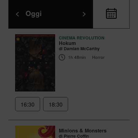
<
Oggi
>
CINEMA REVOLUTION
Hokum
di Damian McCarthy
1h 48min
Horror
16:30
18:30
Minions & Monsters
di Pierre Coffin