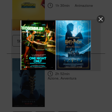
1h 30min
Animazione
16:25
Odissea
di Christopher Nolan
2h 52min
Azione, Avventura