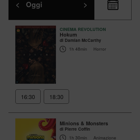
<
Oggi
>
CINEMA REVOLUTION
Hokum
di Damian McCarthy
1h 48min
Horror
16:30
18:30
Minions & Monsters
di Pierre Coffin
1h 30min
Animazione