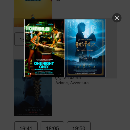
16:25
Odissea
di Christopher Nolan
2h 52min
Azione, Avventura
16:41
18:05
19:50