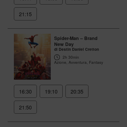
21:15
Spider-Man – Brand
New Day
di Destin Daniel Cretton
2h 30min
Azione, Avventura, Fantasy
16:30
19:10
20:35
21:50