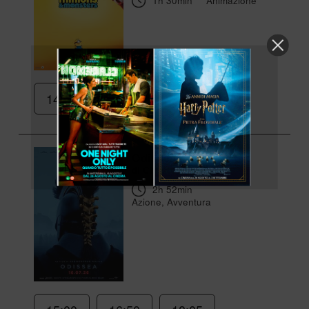
1h 30min
Animazione
14:50
Odissea
di Christopher Nolan
2h 52min
Azione, Avventura