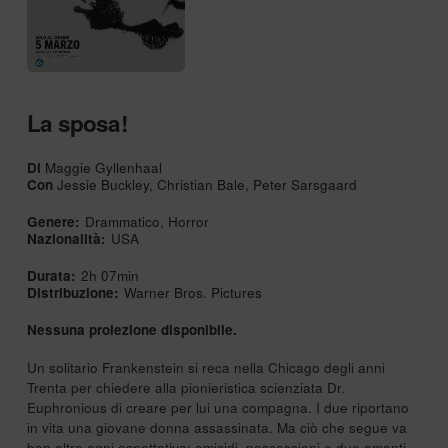
La sposa!
Di
Maggie Gyllenhaal
Con
Jessie Buckley, Christian Bale, Peter Sarsgaard
Genere:
Drammatico, Horror
Nazionalità:
USA
Durata:
2h 07min
Distribuzione:
Warner Bros. Pictures
Nessuna proiezione disponibile.
Un solitario Frankenstein si reca nella Chicago degli anni
Trenta per chiedere alla pionieristica scienziata Dr.
Euphronious di creare per lui una compagna. I due riportano
in vita una giovane donna assassinata. Ma ciò che segue va
ben oltre ogni aspettativa: omicidi, possessioni e due amanti