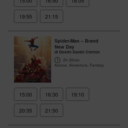
15:00
16:50
18:05
19:55
21:15
Spider-Man – Brand
New Day
di Destin Daniel Cretton
2h 30min
Azione, Avventura, Fantasy
15:00
16:30
19:10
20:35
21:50