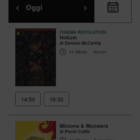
<
Oggi
>
CINEMA REVOLUTION
Hokum
di Damian McCarthy
1h 48min
Horror
14:50
18:30
Minions & Monsters
di Pierre Coffin