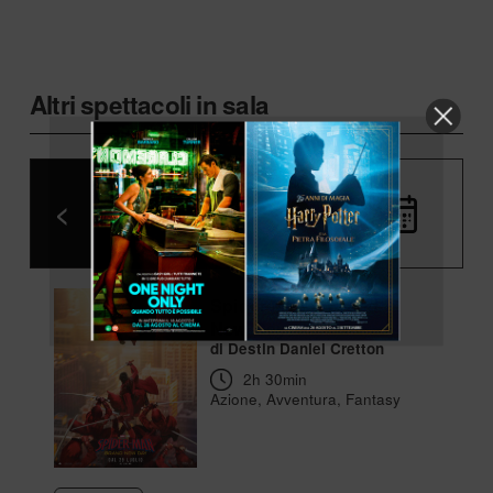
Altri spettacoli in sala
<
Oggi
>
Spider-Man – Brand
New Day
di Destin Daniel Cretton
2h 30min
Azione, Avventura, Fantasy