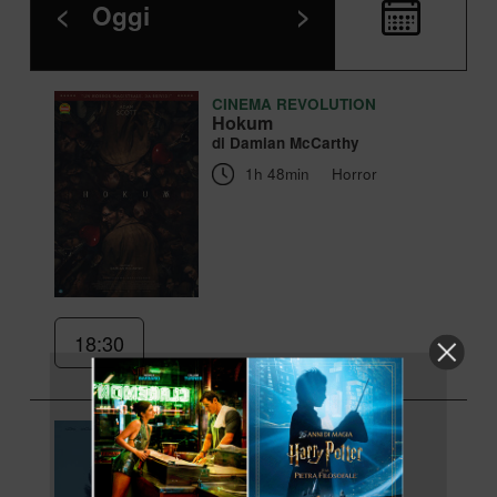
<
Oggi
>
CINEMA REVOLUTION
Hokum
di Damian McCarthy
1h 48min
Horror
18:30
Odissea
di Christopher Nolan
2h 52min