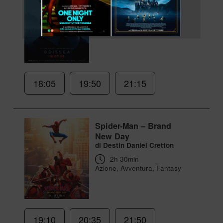
Azione, Avventura
18:05
19:50
21:15
Spider-Man – Brand
New Day
di Destin Daniel Cretton
2h 30min
Azione, Avventura, Fantasy
19:10
20:35
21:50