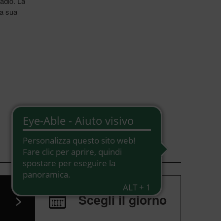
adio. La
la sua
>
Scegli il giorno