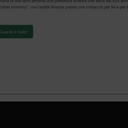
ina di otto anni affronta una presenza sinistra che esce dal suo arm
other mommy”, ma l’entità diventa presto una minaccia per lei e per 
Guarda il trailer