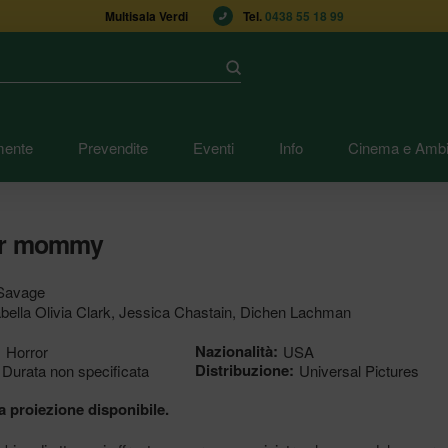
Multisala Verdi
Tel. 
0438 55 18 99
Submit
mente
Prevendite
Eventi
Info
Cinema e Ambi
er mommy
Savage
bella Olivia Clark, Jessica Chastain, Dichen Lachman
:
Nazionalità:
Horror
USA
Distribuzione:
Durata non specificata
Universal Pictures
 proiezione disponibile.