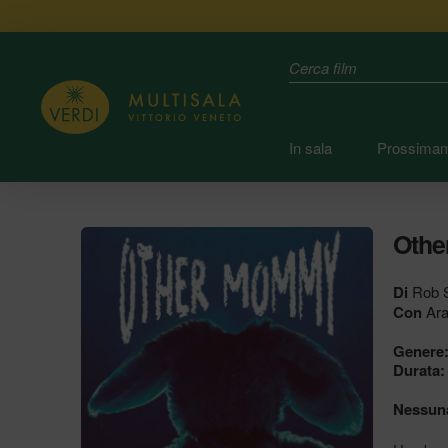
Search
In sala
Prossima
Oth
Di
Rob 
Con
Ara
Genere
Durata:
Nessuna