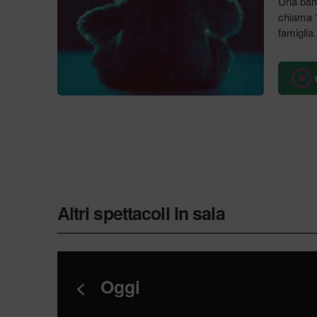
Una bamb
chiama “
famiglia.
Altri spettacoli in sala
<
Oggi