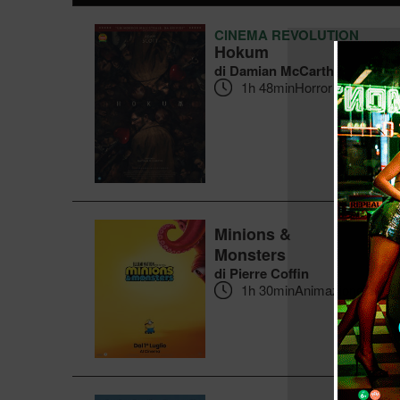
CINEMA REVOLUTION
Hokum
di Damian McCarthy
1h 48min
Horror
Minions &
Monsters
di Pierre Coffin
1h 30min
Animazione