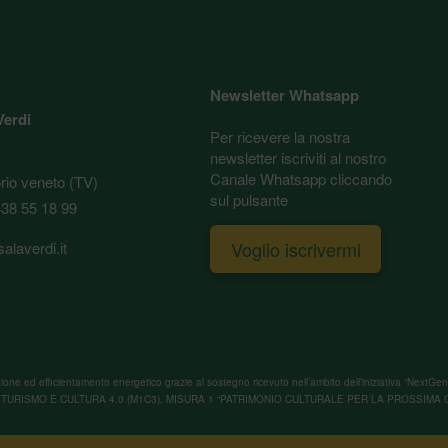
Newsletter Whatsapp
Verdi
Per ricevere la nostra
newsletter iscriviti al nostro
Canale Whatsapp cliccando
orio veneto (TV)
sul pulsante
38 55 18 99
Voglio iscrivermi
alaverdi.it
tturazione ed efficientamento energetico grazie al sostegno ricevuto nell’ambito dell’iniziativa 
TURISMO E CULTURA 4.0 (M1C3), MISURA 1 “PATRIMONIO CULTURALE PER LA PROSSIMA 