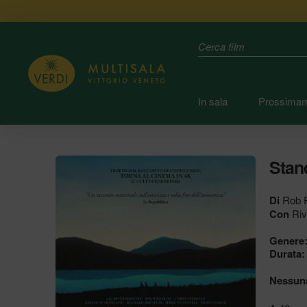
Search
In sala
Prossima
Stan
Di
Rob R
Con
Riv
Genere
Durata:
Nessuna