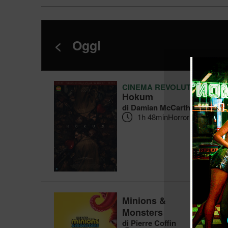
<
Oggi
CINEMA REVOLUTION
Hokum
di Damian McCarthy
1h 48min
Horror
Minions &
Monsters
di Pierre Coffin