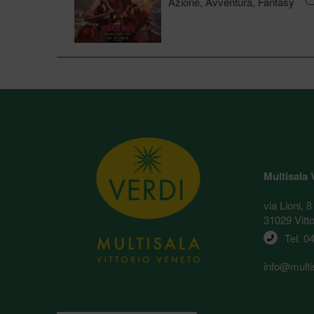
Azione, Avventura, Fantasy
Multisala 
via Lioni, 8
31029 Vitt
Tel. 
04
info@multis