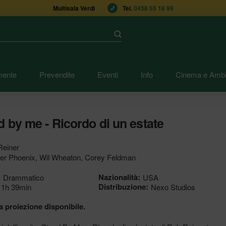
Multisala Verdi
Tel. 
0438 55 18 99
Submit
mente
Prevendite
Eventi
Info
Cinema e Ambi
d by me - Ricordo di un estate
einer
er Phoenix, Wil Wheaton, Corey Feldman
:
Nazionalità:
Drammatico
USA
Distribuzione:
1h 39min
Nexo Studios
 proiezione disponibile.