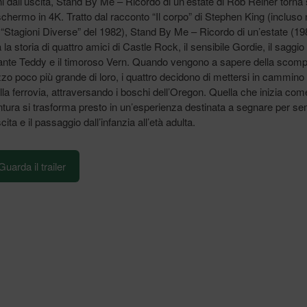
i dall’uscita, Stand By Me – Ricordo di un’estate di Rob Reiner torna 
chermo in 4K. Tratto dal racconto “Il corpo” di Stephen King (incluso 
 “Stagioni Diverse” del 1982), Stand By Me – Ricordo di un’estate (19
la storia di quattro amici di Castle Rock, il sensibile Gordie, il saggio
ante Teddy e il timoroso Vern. Quando vengono a sapere della scomp
zo poco più grande di loro, i quattro decidono di mettersi in cammino 
ella ferrovia, attraversando i boschi dell’Oregon. Quella che inizia com
tura si trasforma presto in un’esperienza destinata a segnare per se
cita e il passaggio dall’infanzia all’età adulta.
Guarda il trailer