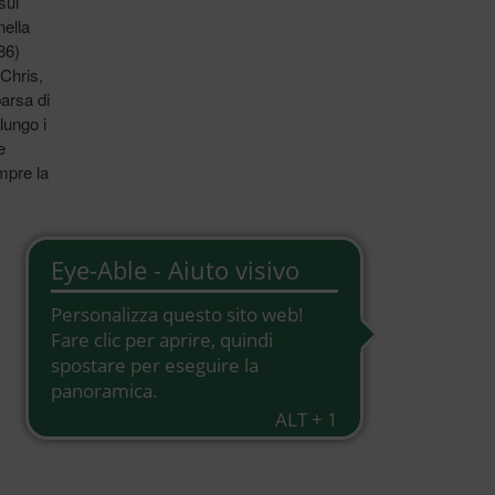
sul
nella
86)
 Chris,
arsa di
lungo i
e
mpre la