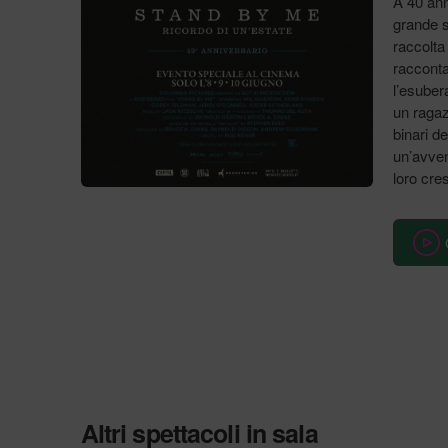
A 40 ann
grande s
raccolta
racconta 
l’esuber
un ragaz
binari d
un’avven
loro cres
Altri spettacoli in sala