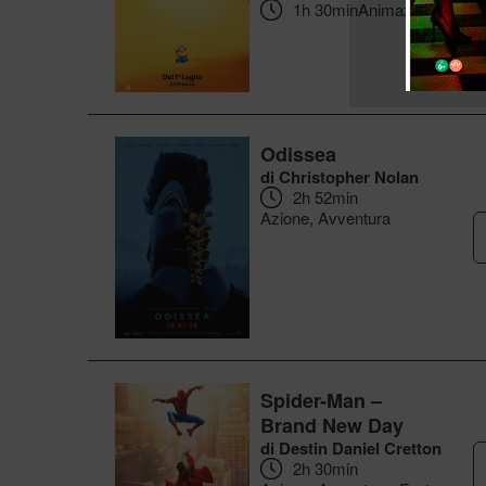
1h 30min
Animazione
Odissea
di Christopher Nolan
2h 52min
Azione, Avventura
Spider-Man –
Brand New Day
di Destin Daniel Cretton
2h 30min