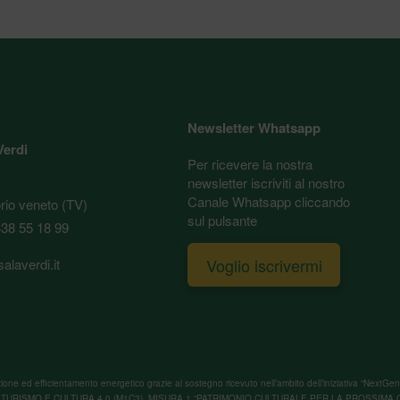
Newsletter Whatsapp
Verdi
Per ricevere la nostra
newsletter iscriviti al nostro
Canale Whatsapp cliccando
orio veneto (TV)
sul pulsante
38 55 18 99
Voglio iscrivermi
alaverdi.it
tturazione ed efficientamento energetico grazie al sostegno ricevuto nell’ambito dell’iniziativa 
TURISMO E CULTURA 4.0 (M1C3), MISURA 1 “PATRIMONIO CULTURALE PER LA PROSSIMA 