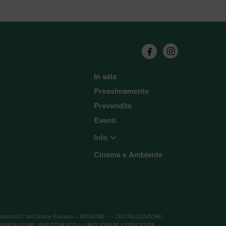
In sala
Prossimamente
Prevendite
Eventi
Info
Cinema e Ambiente
“NextGenerationEU” dell’Unione Europea – MISSIONE 1 – DIGITALIZZAZIONE,
GENERAZIONE” INVESTIMENTO 1.3 MIGLIORARE L’EFFICIENZA