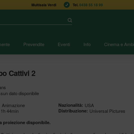
Multisala Verdi
Tel. 
0438 55 18 99
Submit
mente
Prevendite
Eventi
Info
Cinema e Ambi
o Cattivi 2
ans
sun dato disponibile
:
Nazionalità:
Animazione
USA
Distribuzione:
1h 44min
Universal Pictures
 proiezione disponibile.