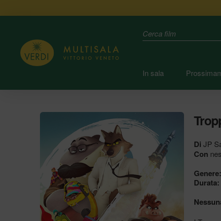
Search
In sala
Prossima
Tropp
Di
JP S
Con
nes
Genere
Durata:
Nessuna