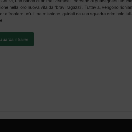
 Cattivi, una banda di animali criminali, cercano di guadagnarsi fiduci
ione nella loro nuova vita da “bravi ragazzi”. Tuttavia, vengono richiam
er affrontare un’ultima missione, guidati da una squadra criminale tutt
e.
Guarda il trailer