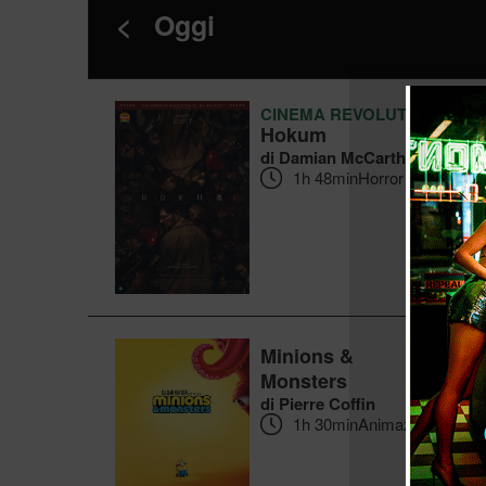
<
Oggi
CINEMA REVOLUTION
Hokum
di Damian McCarthy
1h 48min
Horror
Minions &
Monsters
di Pierre Coffin
1h 30min
Animazione