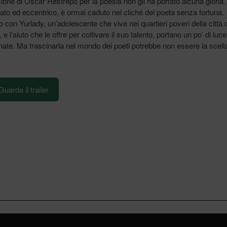
ione di Oscar Restrepo per la poesia non gli ha portato alcuna gloria.
ato ed eccentrico, è ormai caduto nel cliché del poeta senza fortuna.
ro con Yurlady, un’adolescente che vive nei quartieri poveri della città d
 e l’aiuto che le offre per coltivare il suo talento, portano un po’ di luce
nate. Ma trascinarla nel mondo dei poeti potrebbe non essere la scelt
Guarda il trailer