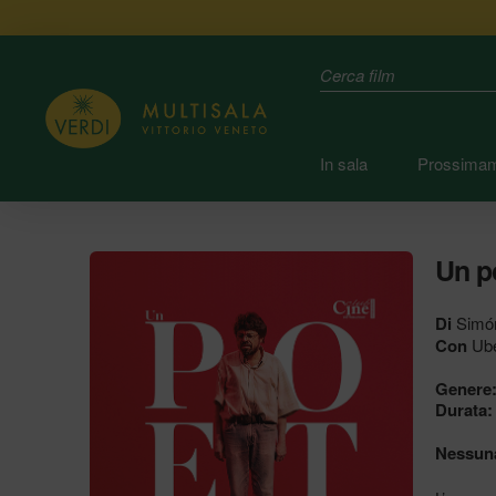
Search
In sala
Prossima
Un p
Di
Simó
Con
Ube
Genere
Durata:
Nessuna