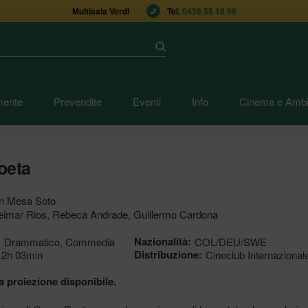
Multisala Verdi
Tel. 
0438 55 18 99
Submit
mente
Prevendite
Eventi
Info
Cinema e Ambi
oeta
n Mesa Soto
imar Rios, Rebeca Andrade, Guillermo Cardona
:
Nazionalità:
Drammatico, Commedia
COL/DEU/SWE
Distribuzione:
2h 03min
Cineclub Internazional
 proiezione disponibile.