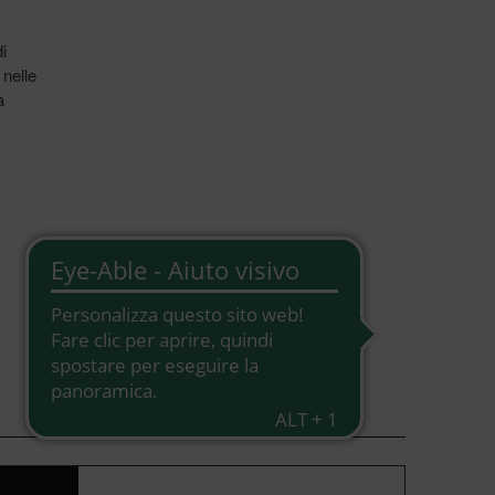
i
 nelle
a