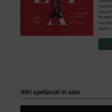
L’ossess
Invecchi
L’incont
Medellin,
sue gior
giusta…
Altri spettacoli in sala