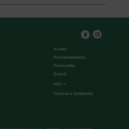
In sala
Prossimamente
Prevendite
Eventi
Info
Cinema e Ambiente
“NextGenerationEU” dell’Unione Europea – MISSIONE 1 – DIGITALIZZAZIONE,