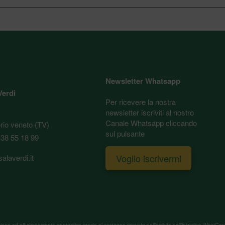
Newsletter Whatsapp
Verdi
Per ricevere la nostra
newsletter iscriviti al nostro
Canale Whatsapp cliccando
orio veneto (TV)
sul pulsante
38 55 18 99
Voglio iscrivermi
alaverdi.it
tturazione ed efficientamento energetico grazie al sostegno ricevuto nell’ambito dell’iniziativa 