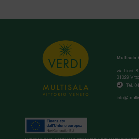
Multisala 
via Lioni, 8
31029 Vitt
Tel. 
04
info@multis
Si informa il Gentile Pubblico che la Multisala Verdi è stata oggetto di ristru