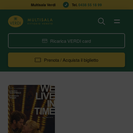
Multisala Verdi
Tel. 
0438 55 18 99
Ricarica VERDI card
Prenota / Acquista il biglietto