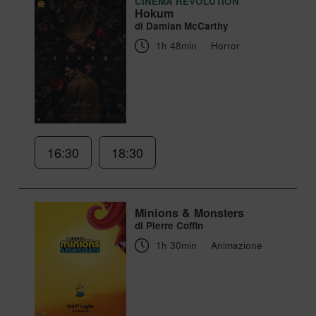
CINEMA REVOLUTION
Hokum
di Damian McCarthy
1h 48min
Horror
16:30
18:30
Minions & Monsters
di Pierre Coffin
1h 30min
Animazione