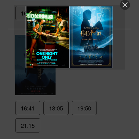
16:25
Odissea
di Christopher Nolan
2h 52min
Azione, Avventura
16:41
18:05
19:50
21:15