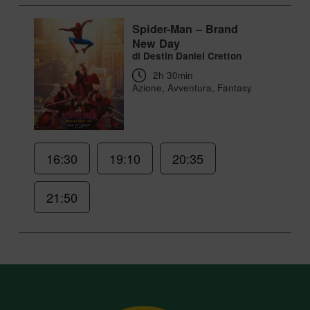
Spider-Man – Brand
New Day
di Destin Daniel Cretton
2h 30min
Azione, Avventura, Fantasy
16:30
19:10
20:35
21:50