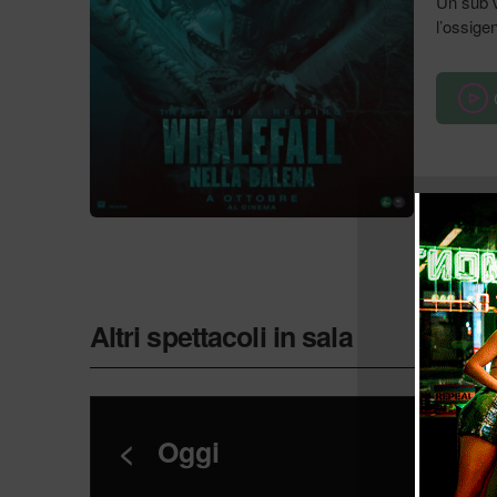
Un sub v
l’ossigen
Altri spettacoli in sala
<
Oggi