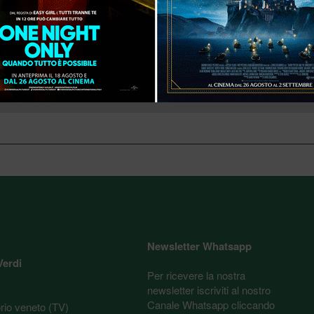
21:50
Newsletter Whatsapp
Verdi
Per ricevere la nostra
newsletter iscriviti al nostro
Canale Whatsapp cliccando
orio veneto (TV)