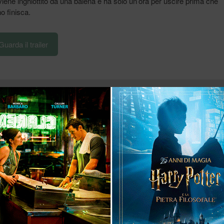
iene inghiottito da una balena e ha solo un’ora per uscire prima che
o finisca.
Guarda il trailer