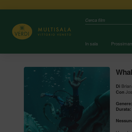
Search
In sala
Prossima
Whal
Di
Brian 
Con
Jos
Genere
Durata:
Nessuna