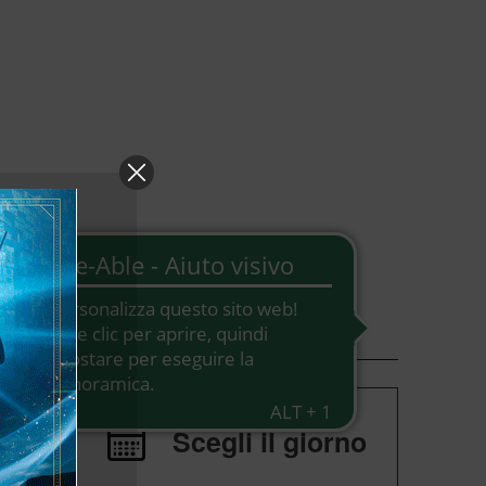
>
Scegli il giorno