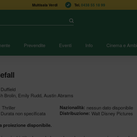
Multisala Verdi
Tel. 
0438 55 18 99
Submit
mente
Prevendite
Eventi
Info
Cinema e Ambi
efall
Duffield
h Brolin, Emily Rudd, Austin Abrams
:
Nazionalità:
Thriller
nessun dato disponibile
Distribuzione:
Durata non specificata
Walt Disney Pictures
 proiezione disponibile.