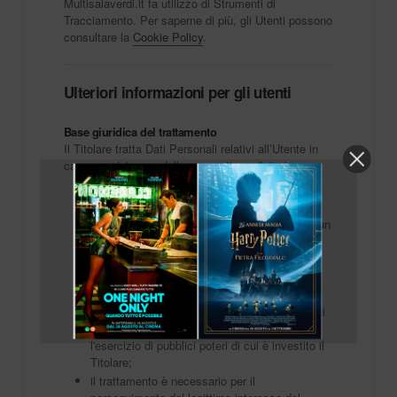
Multisalaverdi.it fa utilizzo di Strumenti di
Tracciamento. Per saperne di più, gli Utenti possono
consultare la
Cookie Policy
.
Ulteriori informazioni per gli utenti
Base giuridica del trattamento
Il Titolare tratta Dati Personali relativi all’Utente in
caso sussista una delle seguenti condizioni:
l’Utente ha prestato il consenso per una o più
finalità specifiche.
il trattamento è necessario all'esecuzione di un
contratto con l’Utente e/o all'esecuzione di
misure precontrattuali;
il trattamento è necessario per adempiere un
obbligo legale al quale è soggetto il Titolare;
il trattamento è necessario per l'esecuzione di
un compito di interesse pubblico o per
l'esercizio di pubblici poteri di cui è investito il
Titolare;
il trattamento è necessario per il