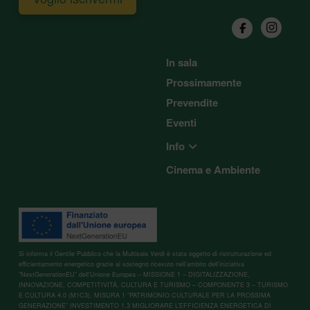
In sala
Prossimamente
Prevendite
Eventi
Info
Cinema e Ambiente
Si informa il Gentile Pubblico che la Multisala Verdi è stata oggetto di ristrutturazione ed
efficientamento energetico grazie al sostegno ricevuto nell’ambito dell’iniziativa
“NextGenerationEU” dell’Unione Europea – MISSIONE 1 – DIGITALIZZAZIONE,
INNOVAZIONE, COMPETITIVITÁ, CULTURA E TURISMO – COMPONENTE 3 – TURISMO
E CULTURA 4.0 (M1C3), MISURA 1 “PATRIMONIO CULTURALE PER LA PROSSIMA
GENERAZIONE” INVESTIMENTO 1.3 MIGLIORARE L’EFFICIENZA ENERGETICA DI