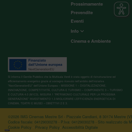
Prossimamente
Prevendite
Eventi
Info
Cinema e Ambiente
Si informa il Gentile Pubblico che la Multisala Verdi è stata oggetto di ristrutturazione ed
efficientamento energetico grazie al sostegno ricevuto nell’ambito dell’iniziativa
“NextGenerationEU” dell’Unione Europea – MISSIONE 1 – DIGITALIZZAZIONE,
INNOVAZIONE, COMPETITIVITÁ, CULTURA E TURISMO – COMPONENTE 3 – TURISMO
E CULTURA 4.0 (M1C3), MISURA 1 “PATRIMONIO CULTURALE PER LA PROSSIMA
GENERAZIONE” INVESTIMENTO 1.3 MIGLIORARE L’EFFICIENZA ENERGETICA DI
CINEMA, TEATRI E MUSEI – OBIETTIVI 2 E 3.
©2026 IMG Cinemas Mestre Srl - Piazzale Candiani, 8 30174 Mestre (V
Codice fiscale: 04129030278 - P.Iva: 04129030278 - Sito realizzato da
M
Cookie Policy
-
Privacy Policy
-
Accessibilità Digitale