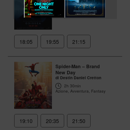
18:05
19:55
21:15
Spider-Man – Brand
New Day
di Destin Daniel Cretton
2h 30min
Azione, Avventura, Fantasy
19:10
20:35
21:50