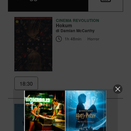
CINEMA REVOLUTION
Hokum
di Damian McCarthy
1h 48min
Horror
18:30
Odissea
di Christopher Nolan
2h 52min
Azione, Avventura