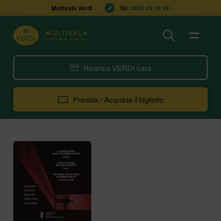
Multisala Verdi
Tel. 
0438 55 18 99
Ricarica VERDI card
Prenota / Acquista il biglietto